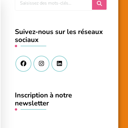
Vous
recherchiez
quelque
chose
Suivez-nous sur les réseaux
?
sociaux
Inscription à notre
newsletter