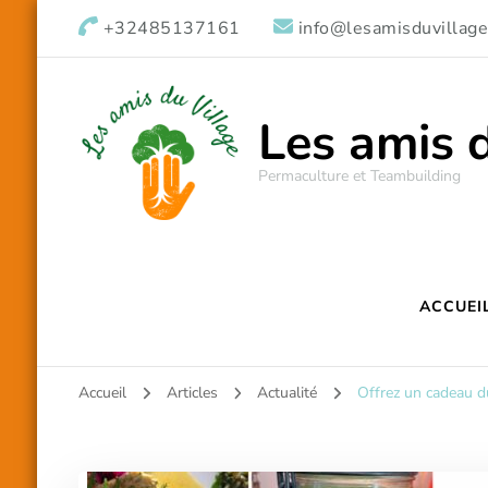
+32485137161
info@lesamisduvillage
Les amis 
Permaculture et Teambuilding
ACCUEI
Accueil
Articles
Actualité
Offrez un cadeau d