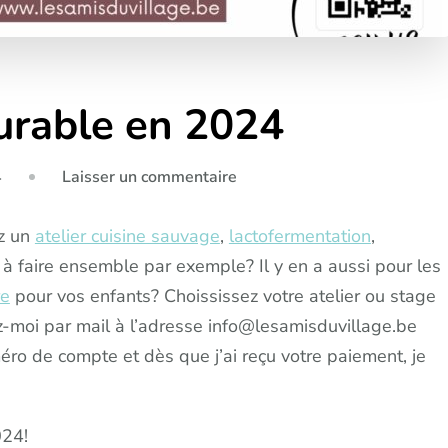
urable en 2024
sur
4
Laisser un commentaire
Offrez
un
z un
atelier cuisine sauvage
,
lactofermentation
,
cadeau
à faire ensemble par exemple? Il y en a aussi pour les
durable
re
pour vos enfants? Choississez votre atelier ou stage
en
z-moi par mail à l’adresse info@lesamisduvillage.be
2024
éro de compte et dès que j’ai reçu votre paiement, je
024!