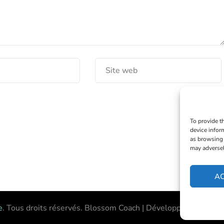
To provide t
device infor
as browsing 
may adversel
A
e
. Tous droits réservés.
Blossom Coach | Développé par
Bloss