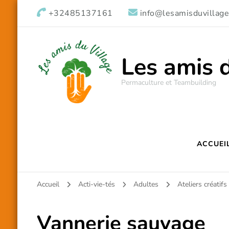
+32485137161
info@lesamisduvillage
Les amis 
Permaculture et Teambuilding
ACCUEI
Accueil
Acti-vie-tés
Adultes
Ateliers créatifs
Vannerie sauvage