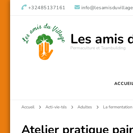
+32485137161
info@lesamisduvillage
Les amis 
Permaculture et Teambuilding
ACCUEI
Accueil
Acti-vie-tés
Adultes
La fermentation
Atelier pratique pain