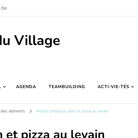
.be
du Village
L
AGENDA
TEAMBUILDING
ACTI-VIE-TÉS
 des aliments
Atelier pratique pain et pizza au levain
 et pizza au levain