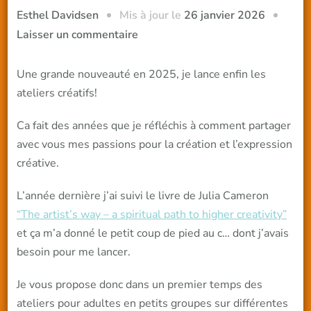
Mis à jour le
26 janvier 2026
Esthel Davidsen
sur
Laisser un commentaire
NOUVEAUTE
2025
Une grande nouveauté en 2025, je lance enfin les
–
ateliers créatifs!
Les
Ca fait des années que je réfléchis à comment partager
ateliers
avec vous mes passions pour la création et l’expression
créatifs
créative.
L’année dernière j’ai suivi le livre de Julia Cameron
“The artist’s way – a spiritual path to higher creativity”
et ça m’a donné le petit coup de pied au c… dont j’avais
besoin pour me lancer.
Je vous propose donc dans un premier temps des
ateliers pour adultes en petits groupes sur différentes