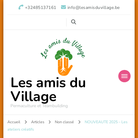
+32485137161
info@lesamisduvillage.be
Les amis du
Village
Permaculture et Teambuilding
Accueil
Articles
Non classé
NOUVEAUTE 2025 – Les
ateliers créatifs