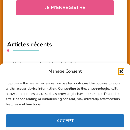
Articles récents
Portes ouvertes 27 juillet 2025
Manage Consent
NOUVEAUTE 2025 – Les ateliers créatifs
To provide the best experiences, we use technologies like cookies to store
and/or access device information. Consenting to these technologies will
Reportage TV Com
allow us to process data such as browsing behavior or unique IDs on this
site. Not consenting or withdrawing consent, may adversely affect certain
Construction en terre-paille
features and functions.
Chantier Participatif Terre Paille 6/7/24
ACCEPT