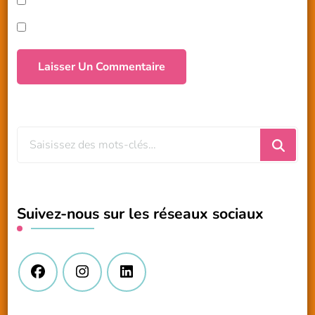
Vous
recherchiez
quelque
chose
Suivez-nous sur les réseaux sociaux
?