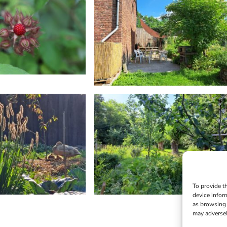
To provide t
device infor
as browsing 
may adversel