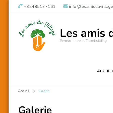
+32485137161
info@lesamisduvillage
Les amis 
Permaculture et Teambuilding
ACCUEI
Accueil
Galerie
Galerie