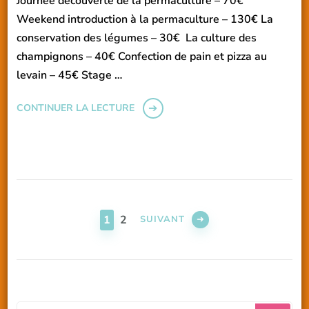
Journée découverte de la permaculture – 70€
Weekend introduction à la permaculture – 130€ La
conservation des légumes – 30€ La culture des
champignons – 40€ Confection de pain et pizza au
levain – 45€ Stage …
CONTINUER LA LECTURE
Pagination
des
PAGE
PAGE
1
2
SUIVANT
publications