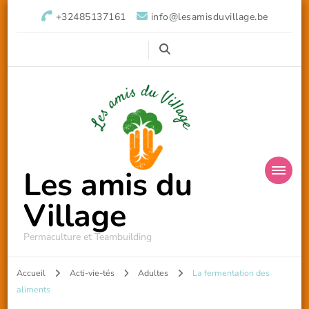
+32485137161
info@lesamisduvillage.be
Les amis du
Village
Permaculture et Teambuilding
Accueil
Acti-vie-tés
Adultes
La fermentation des
aliments