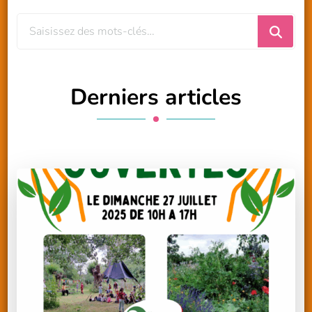
Vous
recherchiez
quelque
chose
Derniers articles
?