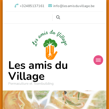
+32485137161
info@lesamisduvillage.be
Les amis du
Village
Permaculture et Teambuilding