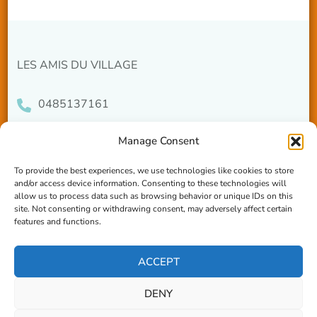
LES AMIS DU VILLAGE
0485137161
info@lesamisduvillage.be
Manage Consent
rue de la Tourette 2, 1320 Beauvechain
To provide the best experiences, we use technologies like cookies to store
and/or access device information. Consenting to these technologies will
allow us to process data such as browsing behavior or unique IDs on this
site. Not consenting or withdrawing consent, may adversely affect certain
features and functions.
ACCEPT
DENY