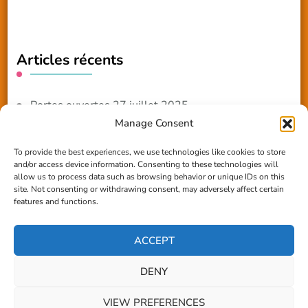
Articles récents
Portes ouvertes 27 juillet 2025
Manage Consent
NOUVEAUTE 2025 – Les ateliers créatifs
To provide the best experiences, we use technologies like cookies to store
and/or access device information. Consenting to these technologies will
Reportage TV Com
allow us to process data such as browsing behavior or unique IDs on this
site. Not consenting or withdrawing consent, may adversely affect certain
Construction en terre-paille
features and functions.
Chantier Participatif Terre Paille 6/7/24
ACCEPT
DENY
© Copyright 2026
Les amis du Village
. Tous droits
VIEW PREFERENCES