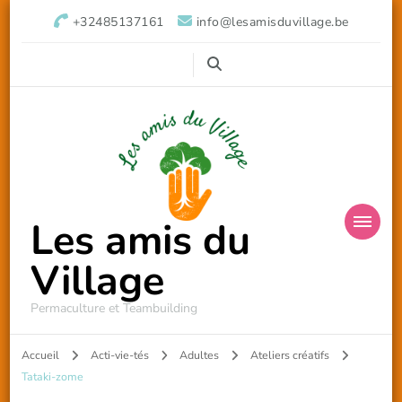
+32485137161
info@lesamisduvillage.be
Les amis du
Village
Permaculture et Teambuilding
Accueil
Acti-vie-tés
Adultes
Ateliers créatifs
Tataki-zome