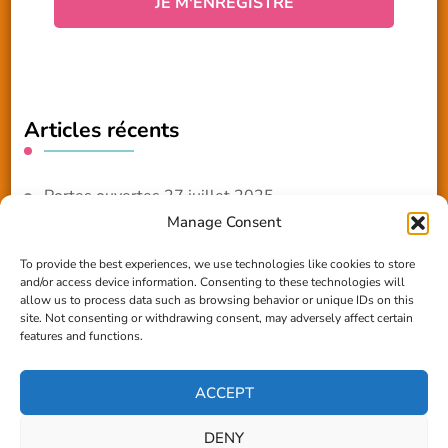
Articles récents
Portes ouvertes 27 juillet 2025
Manage Consent
NOUVEAUTE 2025 – Les ateliers créatifs
To provide the best experiences, we use technologies like cookies to store
and/or access device information. Consenting to these technologies will
Reportage TV Com
allow us to process data such as browsing behavior or unique IDs on this
site. Not consenting or withdrawing consent, may adversely affect certain
Construction en terre-paille
features and functions.
Chantier Participatif Terre Paille 6/7/24
ACCEPT
DENY