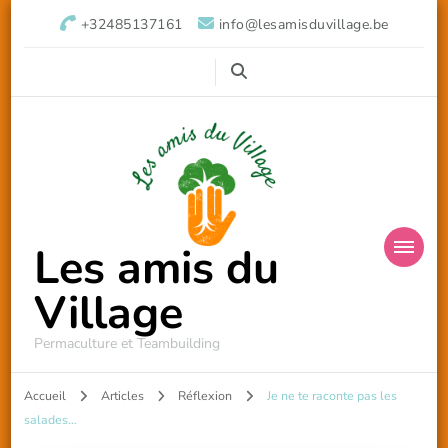
+32485137161
info@lesamisduvillage.be
Les amis du
Village
Permaculture et Teambuilding
Accueil
Articles
Réflexion
Je ne te raconte pas les
salades…