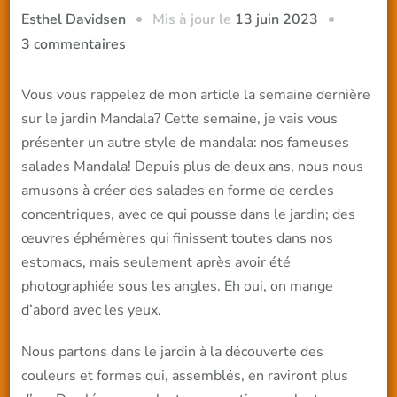
Mis à jour le
13 juin 2023
Esthel Davidsen
sur
3 commentaires
Je
ne
Vous vous rappelez de mon article la semaine dernière
te
sur le jardin Mandala? Cette semaine, je vais vous
raconte
présenter un autre style de mandala: nos fameuses
pas
salades Mandala! Depuis plus de deux ans, nous nous
les
amusons à créer des salades en forme de cercles
salades…
concentriques, avec ce qui pousse dans le jardin; des
œuvres éphémères qui finissent toutes dans nos
estomacs, mais seulement après avoir été
photographiée sous les angles. Eh oui, on mange
d’abord avec les yeux.
Nous partons dans le jardin à la découverte des
couleurs et formes qui, assemblés, en raviront plus