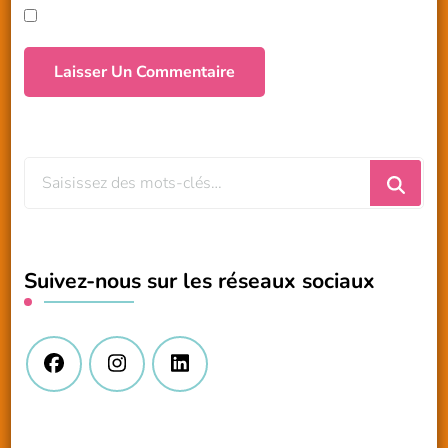
Vous
recherchiez
quelque
chose
Suivez-nous sur les réseaux sociaux
?