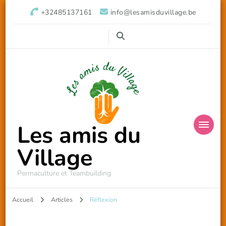
+32485137161
info@lesamisduvillage.be
Les amis du
Village
Permaculture et Teambuilding
Accueil
Articles
Réflexion