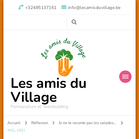
+32485137161
info@lesamisduvillage.be
Les amis du
Village
Permaculture et Teambuilding
Accueil
Réflexion
Je ne te raconte pas les salades...
IMG_1931