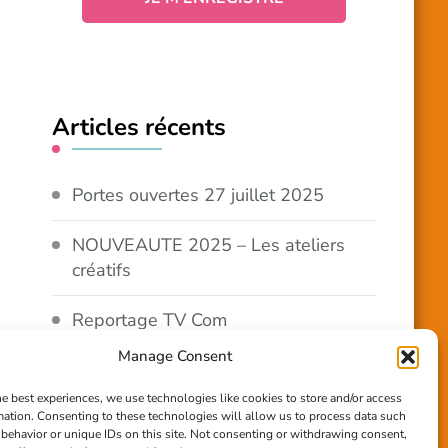
Articles récents
Portes ouvertes 27 juillet 2025
NOUVEAUTE 2025 – Les ateliers
créatifs
Reportage TV Com
Manage Consent
Construction en terre-paille
he best experiences, we use technologies like cookies to store and/or access
mation. Consenting to these technologies will allow us to process data such
Chantier Participatif Terre Paille
behavior or unique IDs on this site. Not consenting or withdrawing consent,
6/7/24