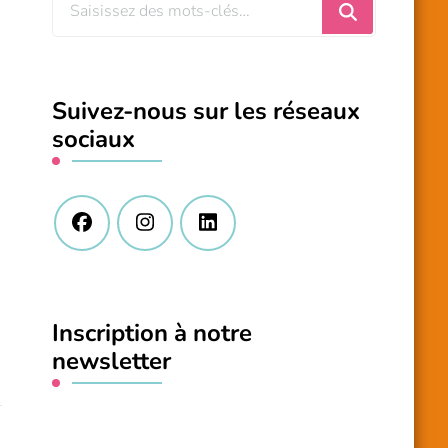
Vous
recherchiez
quelque
chose
Suivez-nous sur les réseaux
?
sociaux
Inscription à notre
newsletter