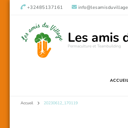
+32485137161
info@lesamisduvillage
Les amis 
Permaculture et Teambuilding
ACCUEI
Accueil
20230612_170119