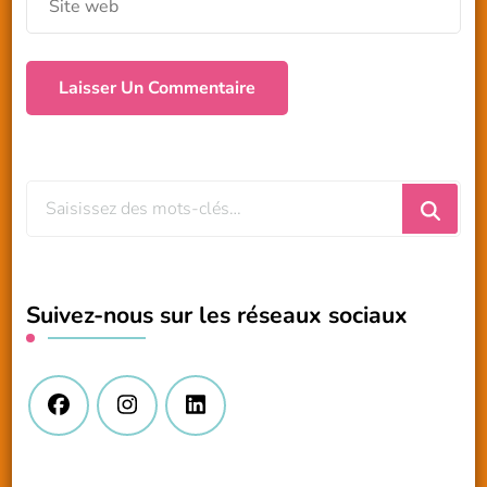
Vous
recherchiez
quelque
chose
Suivez-nous sur les réseaux sociaux
?