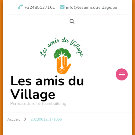
+32485137161
info@lesamisduvillage.be
Les amis du
Village
Permaculture et Teambuilding
Accueil
20230612_171056