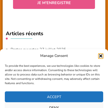
Articles récents
Portes ouvertes 27 juillet 2025
Manage Consent
NOUVEAUTE 2025 – Les ateliers créatifs
To provide the best experiences, we use technologies like cookies to store
and/or access device information. Consenting to these technologies will
Reportage TV Com
allow us to process data such as browsing behavior or unique IDs on this
site. Not consenting or withdrawing consent, may adversely affect certain
Construction en terre-paille
features and functions.
Chantier Participatif Terre Paille 6/7/24
ACCEPT
DENY