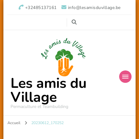
+32485137161
info@lesamisduvillage.be
Les amis du
Village
Permaculture et Teambuilding
Accueil
20230612_170252