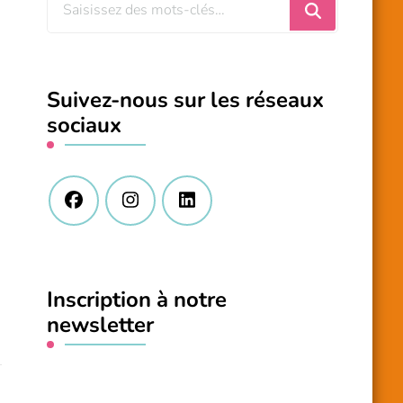
Vous
recherchiez
quelque
chose
Suivez-nous sur les réseaux
?
sociaux
Inscription à notre
newsletter