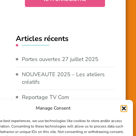
Articles récents
Portes ouvertes 27 juillet 2025
NOUVEAUTE 2025 – Les ateliers
créatifs
Reportage TV Com
Manage Consent
Construction en terre-paille
he best experiences, we use technologies like cookies to store and/or access
mation. Consenting to these technologies will allow us to process data such
Chantier Participatif Terre Paille
behavior or unique IDs on this site. Not consenting or withdrawing consent,
6/7/24