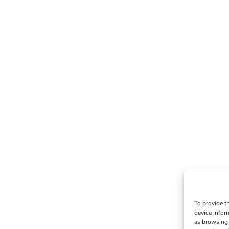
To provide t
device infor
as browsing 