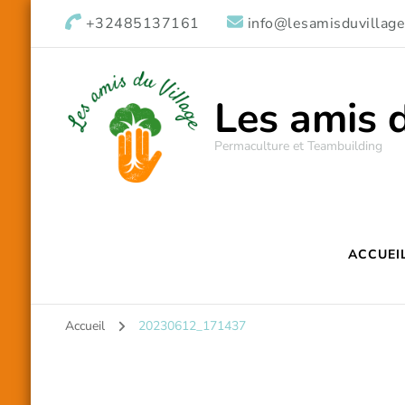
+32485137161
info@lesamisduvillage
Les amis 
Permaculture et Teambuilding
ACCUEI
Accueil
20230612_171437