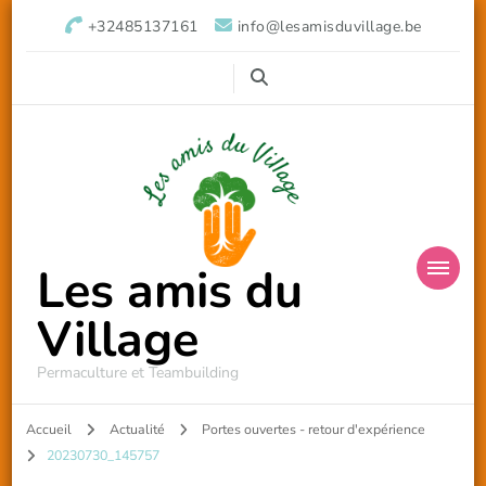
+32485137161
info@lesamisduvillage.be
Les amis du
Village
Permaculture et Teambuilding
Accueil
Actualité
Portes ouvertes - retour d'expérience
20230730_145757