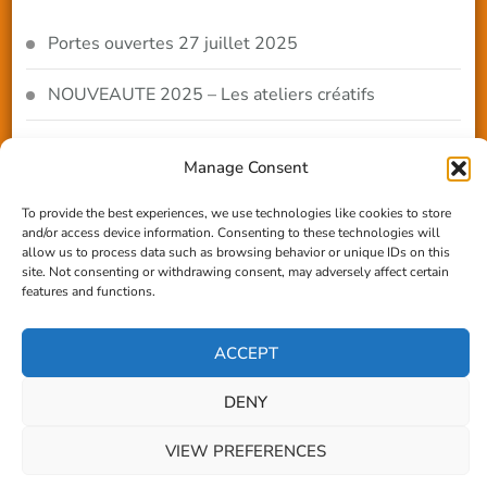
Portes ouvertes 27 juillet 2025
NOUVEAUTE 2025 – Les ateliers créatifs
Reportage TV Com
Manage Consent
Construction en terre-paille
To provide the best experiences, we use technologies like cookies to store
and/or access device information. Consenting to these technologies will
Chantier Participatif Terre Paille 6/7/24
allow us to process data such as browsing behavior or unique IDs on this
site. Not consenting or withdrawing consent, may adversely affect certain
features and functions.
© Copyright 2026
Les amis du Village
. Tous droits
ACCEPT
réservés.
Blossom Coach | Développé par
Blossom
DENY
Themes
. Propulsé par
WordPress
.
VIEW PREFERENCES