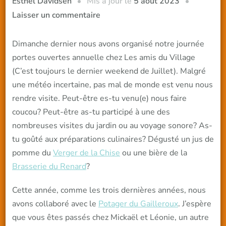
Mis à jour le
5 août 2023
Esthel Davidsen
sur
Laisser un commentaire
Portes
ouvertes
Dimanche dernier nous avons organisé notre journée
–
portes ouvertes annuelle chez Les amis du Village
retour
(C’est toujours le dernier weekend de Juillet). Malgré
d’expérience
une météo incertaine, pas mal de monde est venu nous
rendre visite. Peut-être es-tu venu(e) nous faire
coucou? Peut-être as-tu participé à une des
nombreuses visites du jardin ou au voyage sonore? As-
tu goûté aux préparations culinaires? Dégusté un jus de
pomme du
Verger de la Chise
ou une bière de la
Brasserie du Renard
?
Cette année, comme les trois dernières années, nous
avons collaboré avec le
Potager du Gailleroux
. J’espère
que vous êtes passés chez Mickaël et Léonie, un autre