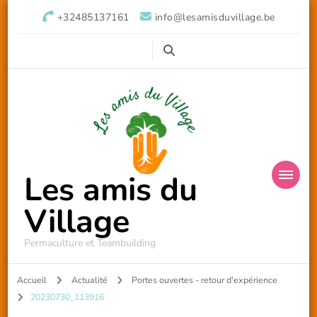
+32485137161
info@lesamisduvillage.be
Les amis du
Village
Permaculture et Teambuilding
Accueil
Actualité
Portes ouvertes - retour d'expérience
20230730_113916