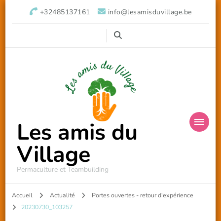
+32485137161
info@lesamisduvillage.be
Les amis du
Village
Permaculture et Teambuilding
Accueil
Actualité
Portes ouvertes - retour d'expérience
20230730_103257