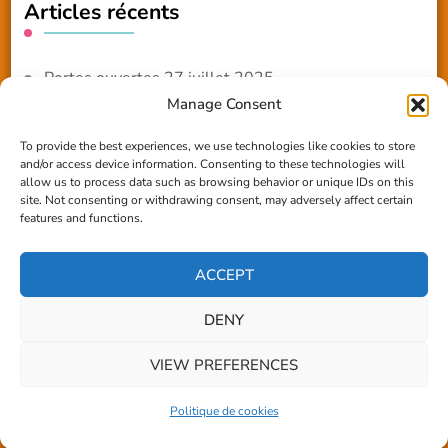
Articles récents
Portes ouvertes 27 juillet 2025
Manage Consent
NOUVEAUTE 2025 – Les ateliers créatifs
To provide the best experiences, we use technologies like cookies to store
and/or access device information. Consenting to these technologies will
Reportage TV Com
allow us to process data such as browsing behavior or unique IDs on this
site. Not consenting or withdrawing consent, may adversely affect certain
Construction en terre-paille
features and functions.
Chantier Participatif Terre Paille 6/7/24
ACCEPT
DENY
© Copyright 2026
Les amis du Village
. Tous droits
VIEW PREFERENCES
réservés.
Blossom Coach | Développé par
Blossom
Politique de cookies
Themes
. Propulsé par
WordPress
.