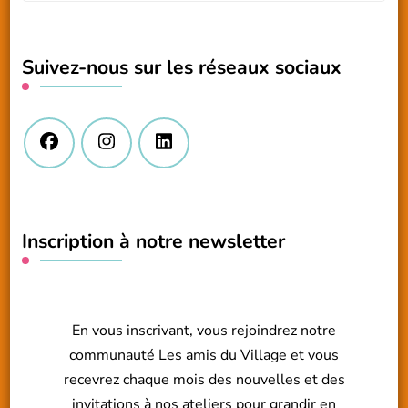
quelque
chose
Suivez-nous sur les réseaux sociaux
?
Inscription à notre newsletter
En vous inscrivant, vous rejoindrez notre
communauté Les amis du Village et vous
recevrez chaque mois des nouvelles et des
invitations à nos ateliers pour grandir en