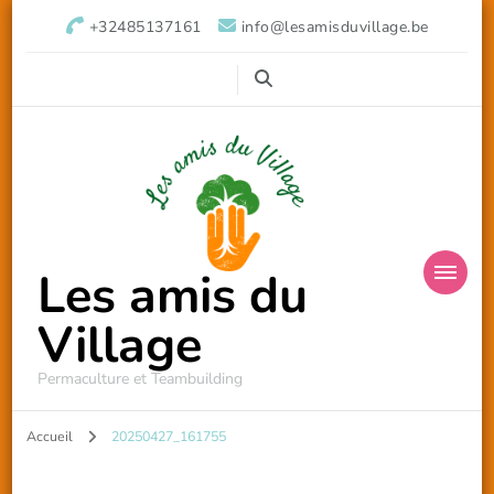
+32485137161
info@lesamisduvillage.be
Les amis du
Village
Permaculture et Teambuilding
Accueil
20250427_161755