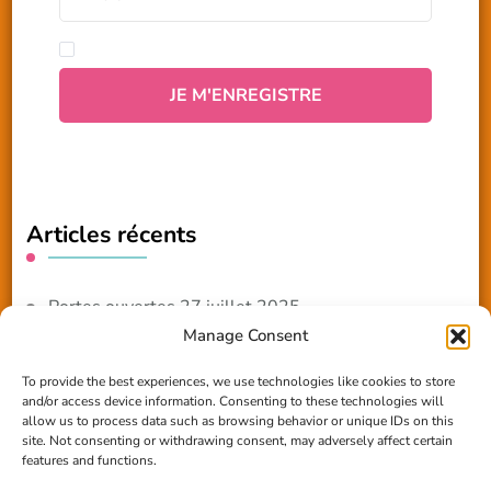
Articles récents
Portes ouvertes 27 juillet 2025
Manage Consent
NOUVEAUTE 2025 – Les ateliers créatifs
To provide the best experiences, we use technologies like cookies to store
and/or access device information. Consenting to these technologies will
Reportage TV Com
allow us to process data such as browsing behavior or unique IDs on this
site. Not consenting or withdrawing consent, may adversely affect certain
Construction en terre-paille
features and functions.