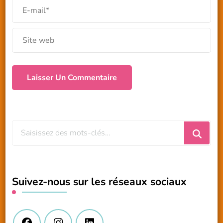
Vous
recherchiez
quelque
chose
Suivez-nous sur les réseaux sociaux
?