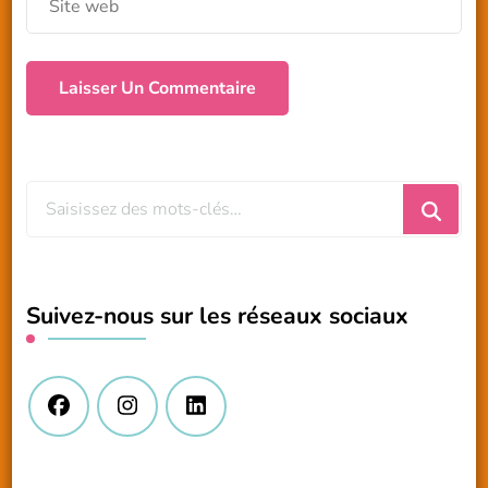
Vous
recherchiez
quelque
chose
Suivez-nous sur les réseaux sociaux
?