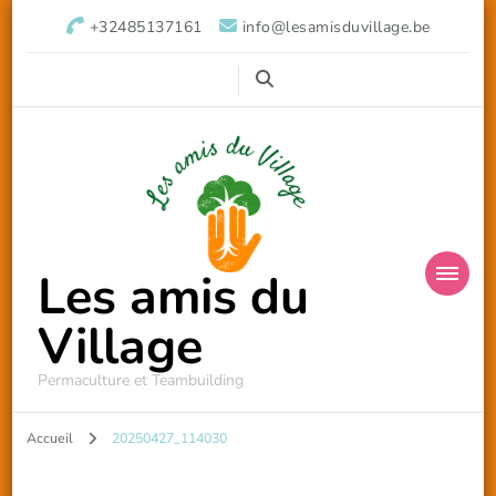
+32485137161
info@lesamisduvillage.be
Les amis du
Village
Permaculture et Teambuilding
Accueil
20250427_114030