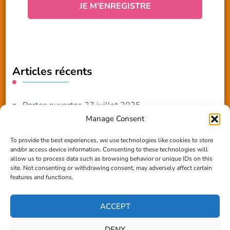
Articles récents
Portes ouvertes 27 juillet 2025
Manage Consent
NOUVEAUTE 2025 – Les ateliers créatifs
To provide the best experiences, we use technologies like cookies to store
and/or access device information. Consenting to these technologies will
Reportage TV Com
allow us to process data such as browsing behavior or unique IDs on this
site. Not consenting or withdrawing consent, may adversely affect certain
Construction en terre-paille
features and functions.
Chantier Participatif Terre Paille 6/7/24
ACCEPT
DENY