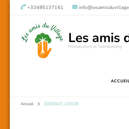
+32485137161
info@lesamisduvillage
Les amis 
Permaculture et Teambuilding
ACCUEI
Accueil
20250427_120228