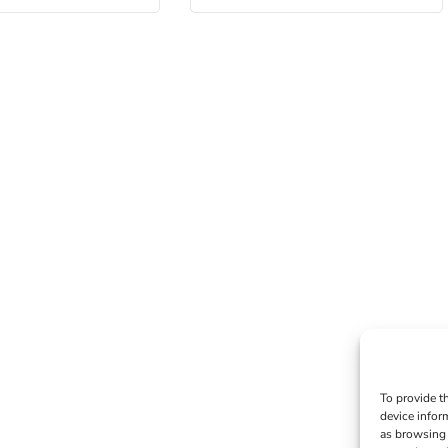
To provide t
device infor
as browsing 