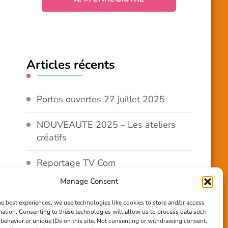
Articles récents
Portes ouvertes 27 juillet 2025
NOUVEAUTE 2025 – Les ateliers
créatifs
Reportage TV Com
Manage Consent
Construction en terre-paille
he best experiences, we use technologies like cookies to store and/or access
mation. Consenting to these technologies will allow us to process data such
Chantier Participatif Terre Paille
behavior or unique IDs on this site. Not consenting or withdrawing consent,
6/7/24