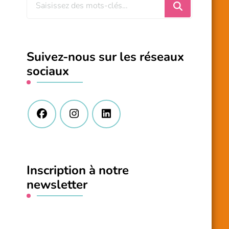
Vous
recherchiez
quelque
chose
Suivez-nous sur les réseaux
?
sociaux
Inscription à notre
newsletter