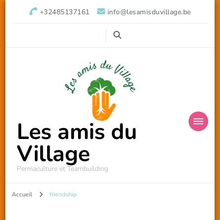
+32485137161
info@lesamisduvillage.be
Les amis du
Village
Permaculture et Teambuilding
Accueil
friendship