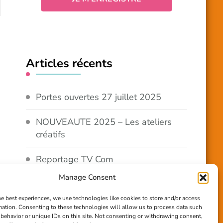
Articles récents
Portes ouvertes 27 juillet 2025
NOUVEAUTE 2025 – Les ateliers
créatifs
Reportage TV Com
Manage Consent
Construction en terre-paille
he best experiences, we use technologies like cookies to store and/or access
mation. Consenting to these technologies will allow us to process data such
Chantier Participatif Terre Paille
behavior or unique IDs on this site. Not consenting or withdrawing consent,
6/7/24