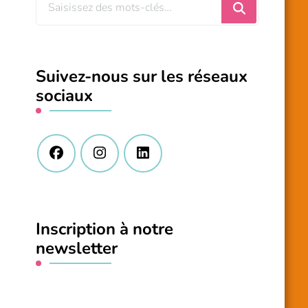
Vous
recherchiez
quelque
chose
Suivez-nous sur les réseaux
?
sociaux
Inscription à notre
newsletter