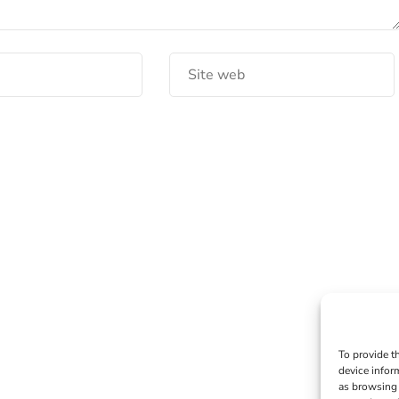
To provide t
device infor
as browsing 