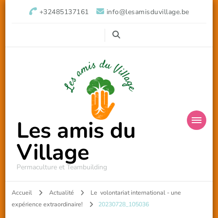
+32485137161
info@lesamisduvillage.be
Les amis du
Village
Permaculture et Teambuilding
Accueil
Actualité
Le volontariat international - une
expérience extraordinaire!
20230728_105036