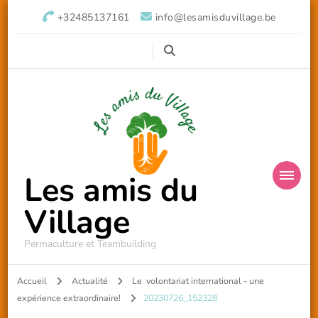
+32485137161
info@lesamisduvillage.be
Les amis du
Village
Permaculture et Teambuilding
Accueil
Actualité
Le volontariat international - une
expérience extraordinaire!
20230726_152328