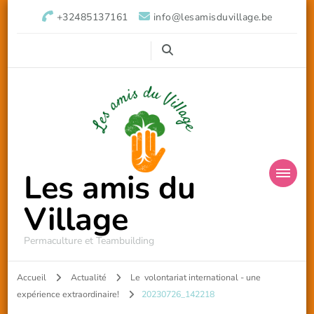
+32485137161
info@lesamisduvillage.be
Les amis du
Village
Permaculture et Teambuilding
Accueil
Actualité
Le volontariat international - une
expérience extraordinaire!
20230726_142218