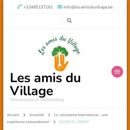
+32485137161
info@lesamisduvillage.be
Les amis du
Village
Permaculture et Teambuilding
Accueil
Actualité
Le volontariat international - une
expérience extraordinaire!
20230725_150637