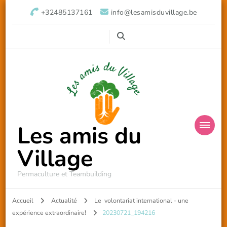
+32485137161
info@lesamisduvillage.be
Les amis du
Village
Permaculture et Teambuilding
Accueil
Actualité
Le volontariat international - une
expérience extraordinaire!
20230721_194216