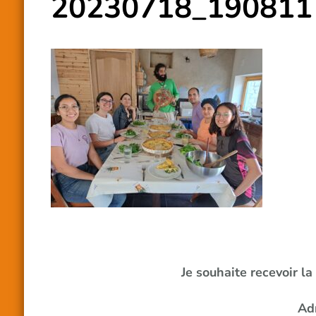
20230718_190811
Je souhaite recevoir l
Ad