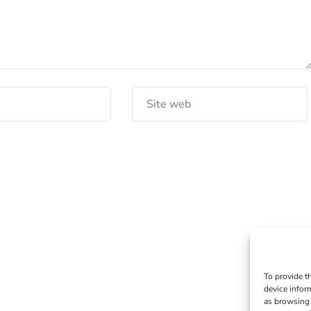
To provide t
device infor
as browsing 