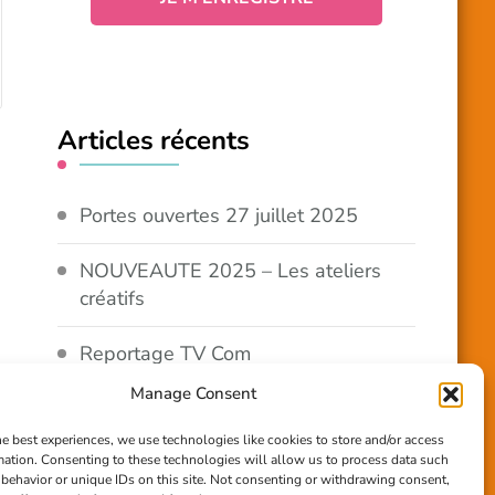
Articles récents
Portes ouvertes 27 juillet 2025
NOUVEAUTE 2025 – Les ateliers
créatifs
Reportage TV Com
Manage Consent
Construction en terre-paille
he best experiences, we use technologies like cookies to store and/or access
mation. Consenting to these technologies will allow us to process data such
Chantier Participatif Terre Paille
behavior or unique IDs on this site. Not consenting or withdrawing consent,
6/7/24