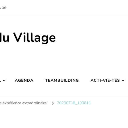
.be
du Village
L
AGENDA
TEAMBUILDING
ACTI-VIE-TÉS
e expérience extraordinaire!
20230718_190811