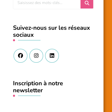
Vous
recherchiez
quelque
chose
Suivez-nous sur les réseaux
?
sociaux
Inscription à notre
newsletter