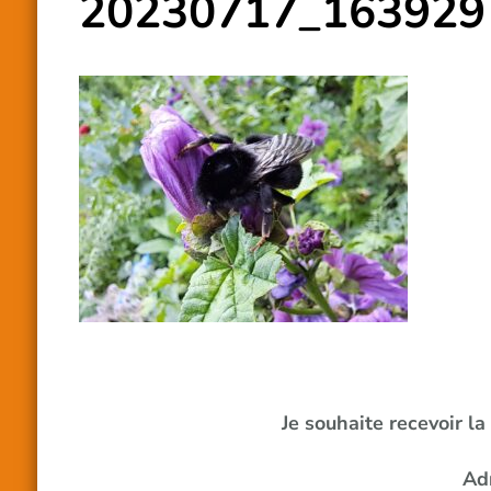
20230717_163929
Je souhaite recevoir l
Ad