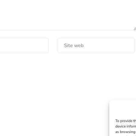
To provide t
device infor
as browsing 