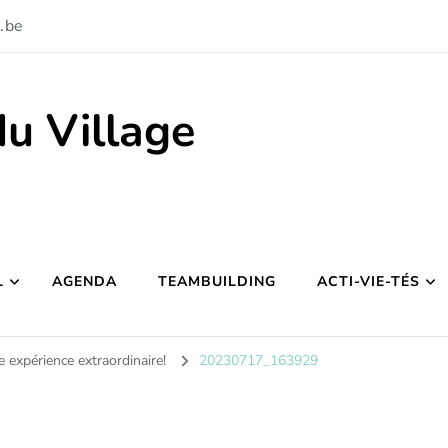
.be
du Village
L
AGENDA
TEAMBUILDING
ACTI-VIE-TÉS
e expérience extraordinaire!
20230717_163929