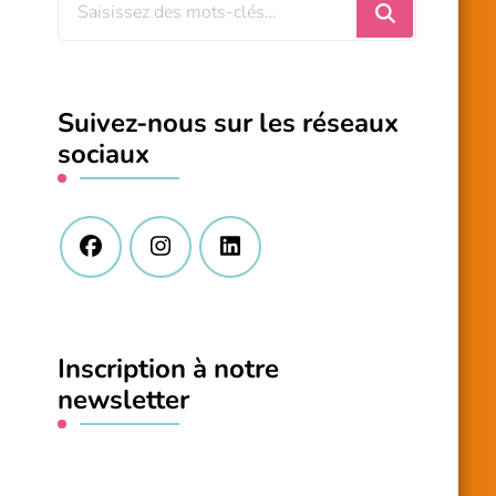
Vous
recherchiez
quelque
chose
Suivez-nous sur les réseaux
?
sociaux
Inscription à notre
newsletter