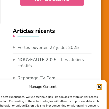
Articles récents
Portes ouvertes 27 juillet 2025
NOUVEAUTE 2025 – Les ateliers
créatifs
Reportage TV Com
Manage Consent
Construction en terre-paille
he best experiences, we use technologies like cookies to store and/or access
mation. Consenting to these technologies will allow us to process data such
Chantier Participatif Terre Paille
behavior or unique IDs on this site. Not consenting or withdrawing consent,
6/7/24