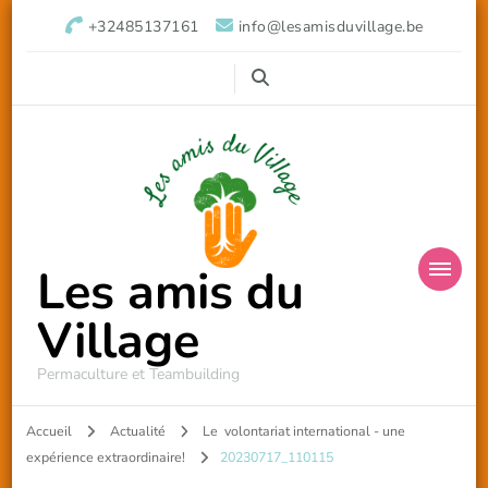
+32485137161
info@lesamisduvillage.be
Les amis du
Village
Permaculture et Teambuilding
Accueil
Actualité
Le volontariat international - une
expérience extraordinaire!
20230717_110115