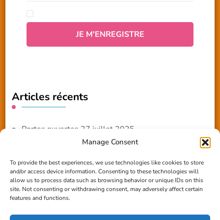
Articles récents
Portes ouvertes 27 juillet 2025
Manage Consent
NOUVEAUTE 2025 – Les ateliers créatifs
To provide the best experiences, we use technologies like cookies to store
and/or access device information. Consenting to these technologies will
Reportage TV Com
allow us to process data such as browsing behavior or unique IDs on this
site. Not consenting or withdrawing consent, may adversely affect certain
Construction en terre-paille
features and functions.