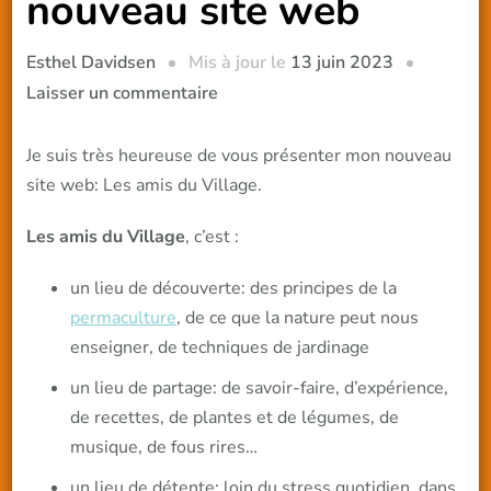
nouveau site web
Mis à jour le
13 juin 2023
Esthel Davidsen
sur
Laisser un commentaire
Bienvenue
sur
Je suis très heureuse de vous présenter mon nouveau
mon
site web: Les amis du Village.
nouveau
Les amis du Village
, c’est :
site
web
un lieu de découverte: des principes de la
permaculture
, de ce que la nature peut nous
enseigner, de techniques de jardinage
un lieu de partage: de savoir-faire, d’expérience,
de recettes, de plantes et de légumes, de
musique, de fous rires…
un lieu de détente: loin du stress quotidien, dans