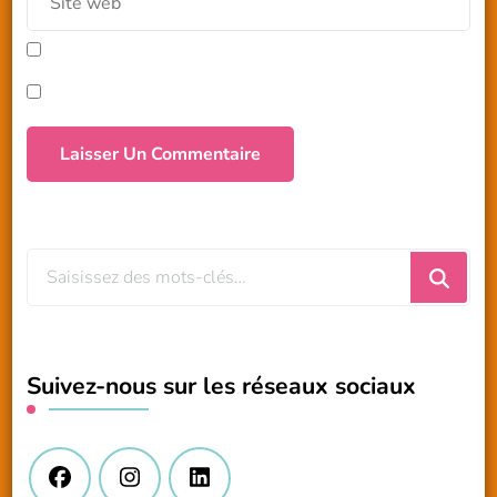
Vous
recherchiez
quelque
chose
Suivez-nous sur les réseaux sociaux
?