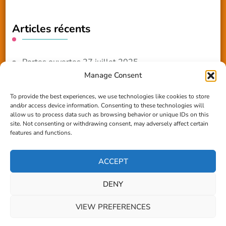
Articles récents
Portes ouvertes 27 juillet 2025
Manage Consent
NOUVEAUTE 2025 – Les ateliers créatifs
To provide the best experiences, we use technologies like cookies to store
and/or access device information. Consenting to these technologies will
Reportage TV Com
allow us to process data such as browsing behavior or unique IDs on this
site. Not consenting or withdrawing consent, may adversely affect certain
Construction en terre-paille
features and functions.
Chantier Participatif Terre Paille 6/7/24
ACCEPT
DENY
© Copyright 2026
Les amis du Village
. Tous droits
VIEW PREFERENCES
réservés.
Blossom Coach | Développé par
Blossom