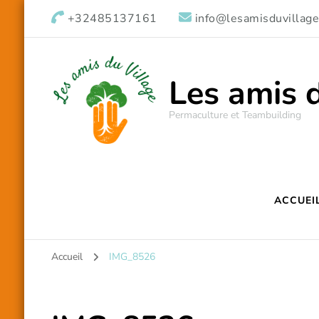
+32485137161
info@lesamisduvillage
Les amis 
Permaculture et Teambuilding
ACCUEI
Accueil
IMG_8526