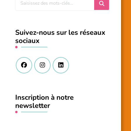
Vous
recherchiez
quelque
chose
Suivez-nous sur les réseaux
?
sociaux
Inscription à notre
newsletter