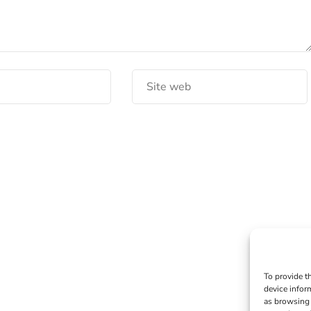
To provide t
device infor
as browsing 