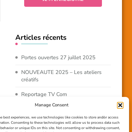
Articles récents
Portes ouvertes 27 juillet 2025
NOUVEAUTE 2025 – Les ateliers
créatifs
Reportage TV Com
Manage Consent
Construction en terre-paille
he best experiences, we use technologies like cookies to store and/or access
mation. Consenting to these technologies will allow us to process data such
Chantier Participatif Terre Paille
behavior or unique IDs on this site. Not consenting or withdrawing consent,
6/7/24