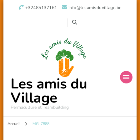
+32485137161
info@lesamisduvillage.be
Les amis du
Village
Permaculture et Teambuilding
Accueil
IMG_7888