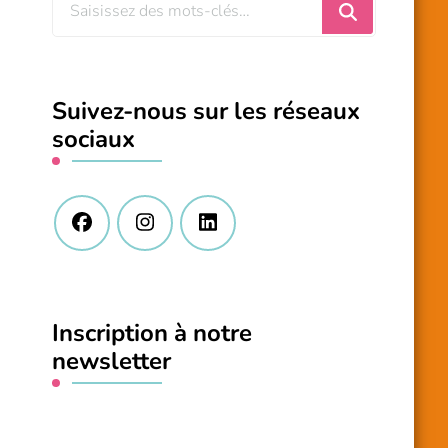
Vous
recherchiez
quelque
chose
Suivez-nous sur les réseaux
?
sociaux
Inscription à notre
newsletter