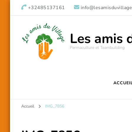
+32485137161
info@lesamisduvillage
Les amis 
Permaculture et Teambuilding
ACCUEI
Accueil
IMG_7856