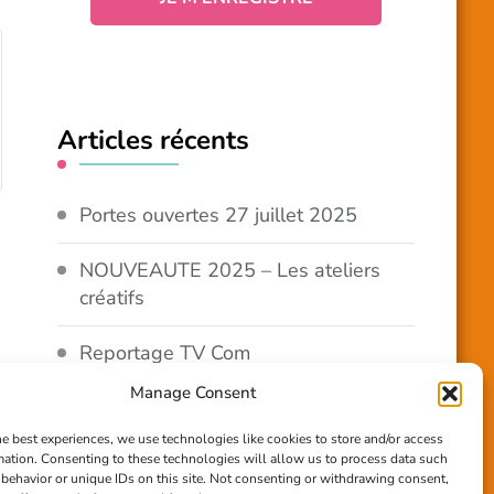
Articles récents
Portes ouvertes 27 juillet 2025
NOUVEAUTE 2025 – Les ateliers
créatifs
Reportage TV Com
Manage Consent
Construction en terre-paille
he best experiences, we use technologies like cookies to store and/or access
mation. Consenting to these technologies will allow us to process data such
Chantier Participatif Terre Paille
behavior or unique IDs on this site. Not consenting or withdrawing consent,
6/7/24