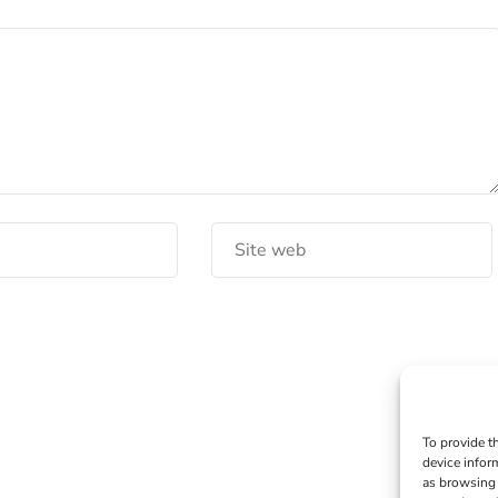
To provide t
device infor
as browsing 