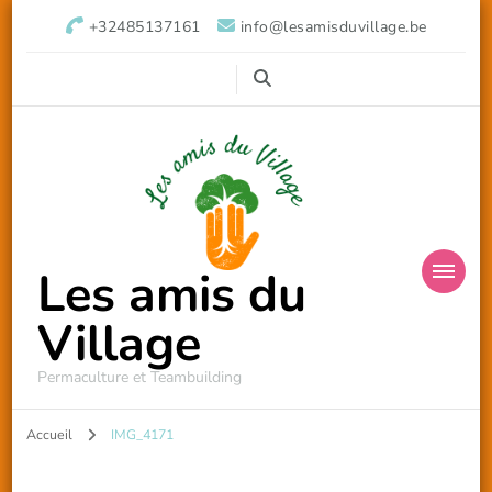
+32485137161
info@lesamisduvillage.be
Les amis du
Village
Permaculture et Teambuilding
Accueil
IMG_4171