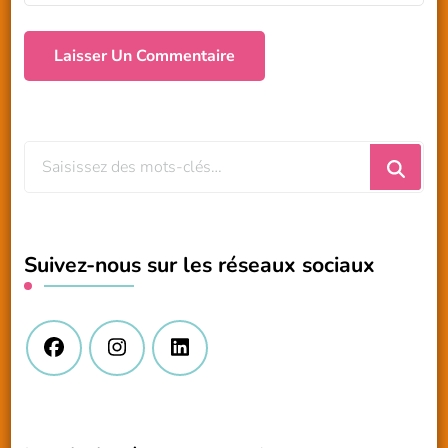
Vous
recherchiez
quelque
chose
Suivez-nous sur les réseaux sociaux
?