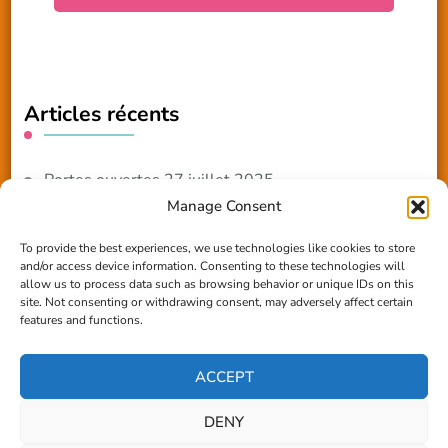
Articles récents
Portes ouvertes 27 juillet 2025
Manage Consent
NOUVEAUTE 2025 – Les ateliers créatifs
To provide the best experiences, we use technologies like cookies to store
and/or access device information. Consenting to these technologies will
Reportage TV Com
allow us to process data such as browsing behavior or unique IDs on this
site. Not consenting or withdrawing consent, may adversely affect certain
Construction en terre-paille
features and functions.
Chantier Participatif Terre Paille 6/7/24
ACCEPT
DENY