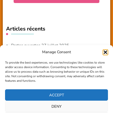
Articles récents
Portes ouvertes 27 juillet 2025
Manage Consent
NOUVEAUTE 2025 – Les ateliers créatifs
To provide the best experiences, we use technologies like cookies to store
and/or access device information. Consenting to these technologies will
Reportage TV Com
allow us to process data such as browsing behavior or unique IDs on this
site. Not consenting or withdrawing consent, may adversely affect certain
Construction en terre-paille
features and functions.
Chantier Participatif Terre Paille 6/7/24
ACCEPT
DENY