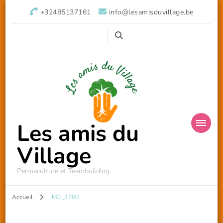
+32485137161
info@lesamisduvillage.be
Les amis du
Village
Permaculture et Teambuilding
Accueil
IMG_1780