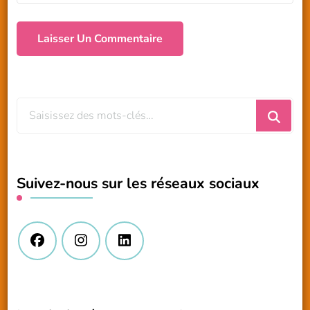
Vous
recherchiez
quelque
chose
Suivez-nous sur les réseaux sociaux
?