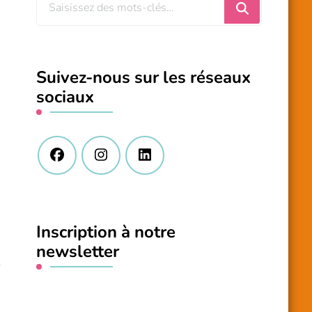
Vous
recherchiez
quelque
chose
Suivez-nous sur les réseaux
?
sociaux
Inscription à notre
newsletter