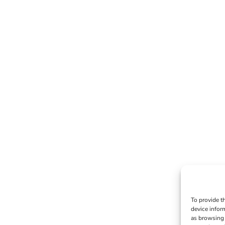
To provide t
device infor
as browsing 