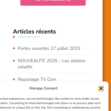
Articles récents
Portes ouvertes 27 juillet 2025
NOUVEAUTE 2025 – Les ateliers
créatifs
Reportage TV Com
Manage Consent
Construction en terre-paille
he best experiences, we use technologies like cookies to store and/or access
mation. Consenting to these technologies will allow us to process data such
Chantier Participatif Terre Paille
behavior or unique IDs on this site. Not consenting or withdrawing consent,
6/7/24