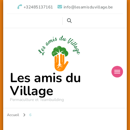
+32485137161
info@lesamisduvillage.be
Les amis du
Village
Permaculture et Teambuilding
Accueil
6