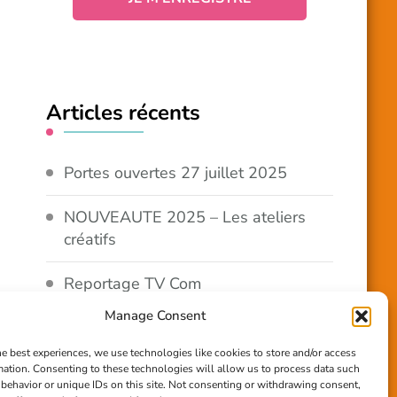
Articles récents
Portes ouvertes 27 juillet 2025
NOUVEAUTE 2025 – Les ateliers
créatifs
Reportage TV Com
Manage Consent
Construction en terre-paille
he best experiences, we use technologies like cookies to store and/or access
mation. Consenting to these technologies will allow us to process data such
Chantier Participatif Terre Paille
behavior or unique IDs on this site. Not consenting or withdrawing consent,
6/7/24