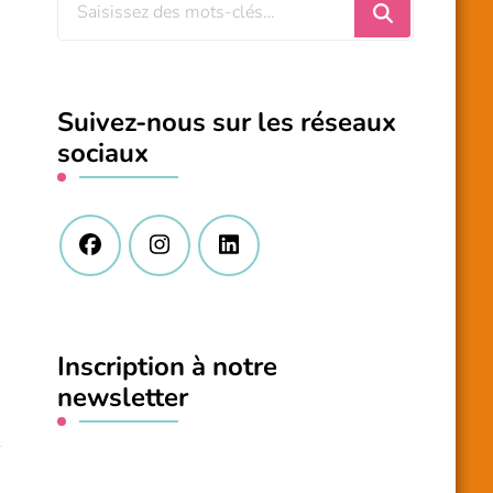
Vous
recherchiez
quelque
chose
Suivez-nous sur les réseaux
?
sociaux
Inscription à notre
newsletter