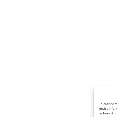
To provide t
device infor
as browsing 