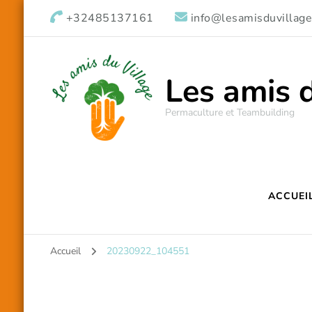
+32485137161
info@lesamisduvillage
Les amis 
Permaculture et Teambuilding
ACCUEI
Accueil
20230922_104551