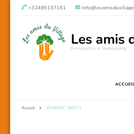
+32485137161
info@lesamisduvillage
Les amis 
Permaculture et Teambuilding
ACCUEI
Accueil
20190427_184713