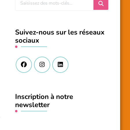
Vous
recherchiez
quelque
chose
Suivez-nous sur les réseaux
?
sociaux
Inscription à notre
newsletter