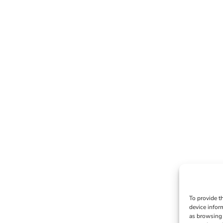
To provide t
device infor
as browsing 