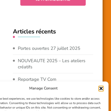
Articles récents
Portes ouvertes 27 juillet 2025
NOUVEAUTE 2025 – Les ateliers
créatifs
Reportage TV Com
Manage Consent
Construction en terre-paille
he best experiences, we use technologies like cookies to store and/or access
mation. Consenting to these technologies will allow us to process data such
Chantier Participatif Terre Paille
behavior or unique IDs on this site. Not consenting or withdrawing consent,
6/7/24