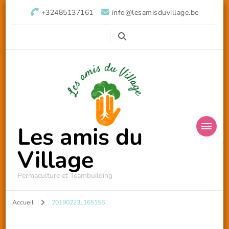
+32485137161
info@lesamisduvillage.be
Les amis du
Village
Permaculture et Teambuilding
Accueil
20190223_165156