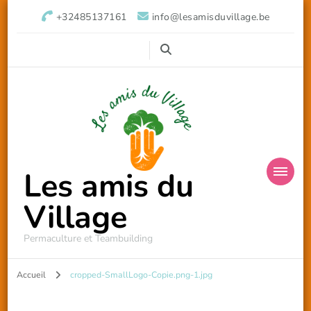
+32485137161
info@lesamisduvillage.be
Les amis du
Village
Permaculture et Teambuilding
Accueil
cropped-SmallLogo-Copie.png-1.jpg