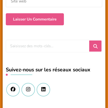
Vous
recherchiez
quelque
chose
Suivez-nous sur les réseaux sociaux
?