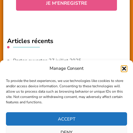
Articles récents
Portes ouvertes 27 juillet 2025
Manage Consent
NOUVEAUTE 2025 – Les ateliers créatifs
To provide the best experiences, we use technologies like cookies to store
and/or access device information. Consenting to these technologies will
Reportage TV Com
allow us to process data such as browsing behavior or unique IDs on this
site. Not consenting or withdrawing consent, may adversely affect certain
Construction en terre-paille
features and functions.
Chantier Participatif Terre Paille 6/7/24
ACCEPT
DENY