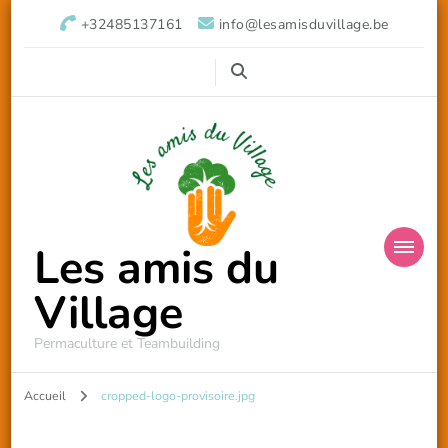
+32485137161
info@lesamisduvillage.be
Les amis du
Village
Permaculture et Teambuilding
Accueil
cropped-logo-provisoire.jpg