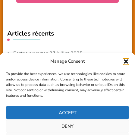
Articles récents
Portes ouvertes 27 juillet 2025
Manage Consent
NOUVEAUTE 2025 – Les ateliers créatifs
To provide the best experiences, we use technologies like cookies to store
and/or access device information. Consenting to these technologies will
Reportage TV Com
allow us to process data such as browsing behavior or unique IDs on this
site. Not consenting or withdrawing consent, may adversely affect certain
Construction en terre-paille
features and functions.
Chantier Participatif Terre Paille 6/7/24
ACCEPT
DENY