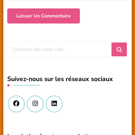
Vous
recherchiez
quelque
chose
Suivez-nous sur les réseaux sociaux
?