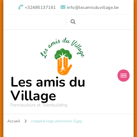
+32485137161
info@lesamisduvillage.be
Les amis du
Village
Permaculture et Teambuilding
Accueil
cropped-logo-provisoire-3.jpg