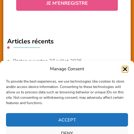
Articles récents
Portes ouvertes 27 juillet 2025
Manage Consent
NOUVEAUTE 2025 – Les ateliers créatifs
To provide the best experiences, we use technologies like cookies to store
and/or access device information. Consenting to these technologies will
Reportage TV Com
allow us to process data such as browsing behavior or unique IDs on this
site. Not consenting or withdrawing consent, may adversely affect certain
Construction en terre-paille
features and functions.
Chantier Participatif Terre Paille 6/7/24
ACCEPT
DENY