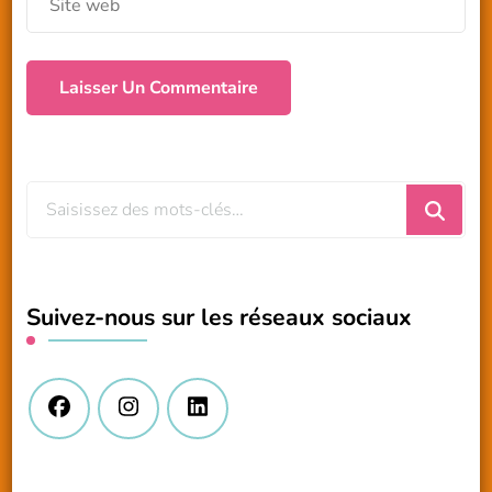
Vous
recherchiez
quelque
chose
Suivez-nous sur les réseaux sociaux
?