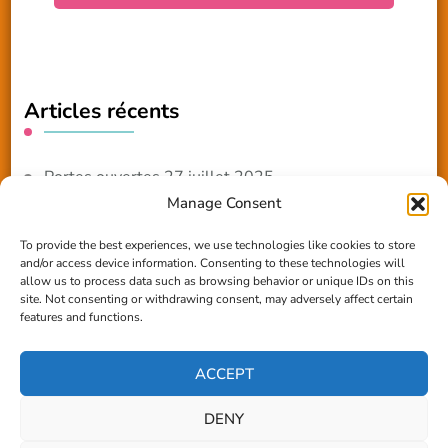
Articles récents
Portes ouvertes 27 juillet 2025
Manage Consent
NOUVEAUTE 2025 – Les ateliers créatifs
To provide the best experiences, we use technologies like cookies to store
and/or access device information. Consenting to these technologies will
Reportage TV Com
allow us to process data such as browsing behavior or unique IDs on this
site. Not consenting or withdrawing consent, may adversely affect certain
Construction en terre-paille
features and functions.
Chantier Participatif Terre Paille 6/7/24
ACCEPT
DENY