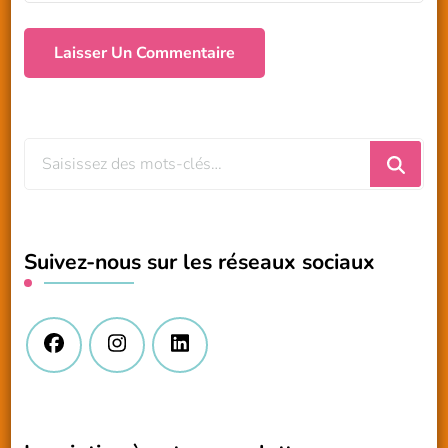
Vous
recherchiez
quelque
chose
Suivez-nous sur les réseaux sociaux
?