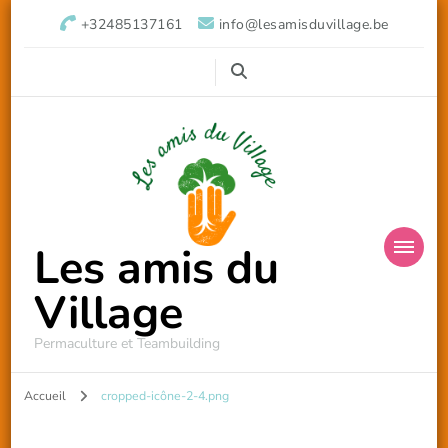
+32485137161
info@lesamisduvillage.be
Les amis du
Village
Permaculture et Teambuilding
Accueil
cropped-icône-2-4.png